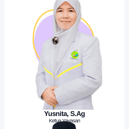
Yusnita, S.Ag
Ketua Yayasan