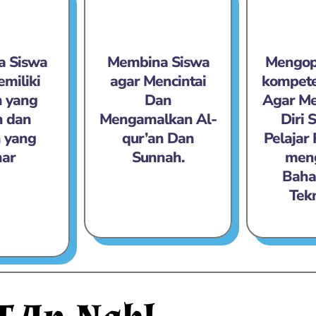
 Siswa
Membina Siswa
Mengop
miliki
agar Mencintai
kompete
 yang
Dan
Agar Mem
h dan
Mengamalkan Al-
Diri 
 yang
qur’an Dan
Pelajar 
ar
Sunnah.
men
Baha
Tek