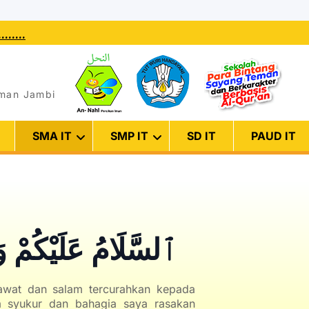
بِسْــــــــــــــــــمِ اللهِ الرَّحْمَنِ  ..........
Iman Jambi
SMA IT
SMP IT
SD IT
PAUD IT
ٱلسَّلَامُ عَلَيْكُمْ وَر
awat dan salam tercurahkan kepada
sa syukur dan bahagia saya rasakan