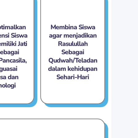
timalkan
Membina Siswa
nsi Siswa
agar menjadikan
iliki Jati
Rasulullah
Sebagai
Sebagai
Pancasila,
Qudwah/Teladan
guasai
dalam kehidupan
sa dan
Sehari-Hari
nologi