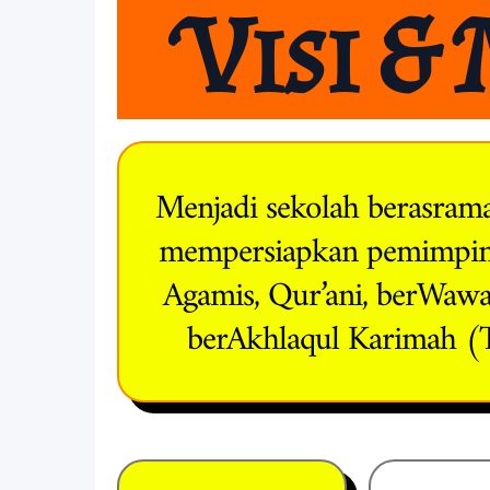
Visi & 
Menjadi sekolah berasram
mempersiapkan pemimpin
Agamis, Qur’ani, berWawa
berAkhlaqul Karimah 