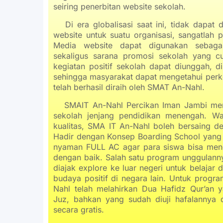
seiring penerbitan website sekolah.
Di era globalisasi saat ini, tidak dapat
website untuk suatu organisasi, sangatlah p
Media website dapat digunakan sebagai
sekaligus sarana promosi sekolah yang c
kegiatan positif sekolah dapat diunggah, d
sehingga masyarakat dapat mengetahui perk
telah berhasil diraih oleh SMAT An-Nahl.
SMAIT An-Nahl Percikan Iman Jambi menjad
sekolah jenjang pendidikan menengah. Wa
kualitas, SMA IT An-Nahl boleh bersaing de
Hadir dengan Konsep Boarding School yang
nyaman FULL AC agar para siswa bisa mengik
dengan baik. Salah satu program unggulann
diajak explore ke luar negeri untuk belajar 
budaya positif di negara lain. Untuk progra
Nahl telah melahirkan Dua Hafidz Qur’an 
Juz, bahkan yang sudah diuji hafalannya 
secara gratis.