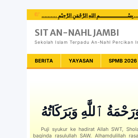
.......... الرَّحِيْمِ
SIT AN-NAHL JAMBI
Sekolah Islam Terpadu An-Nahl Percikan 
BERITA
YAYASAN
SPMB 2026
َحْمَةُ ٱللَّٰهِ وَبَرَكَاتُهُ
Puji syukur ke hadirat Allah SWT, Shol
baginda rasulullah SAW. Alhamdulillah ra