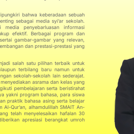
 dipungkiri bahwa keberadaan sebuah
enting sebagai media syi’ar sekolah.
 media penyebarluasan informasi
ukup efektif. Berbagai program dan
isertai gambar-gambar yang relevan,
embangan dan prestasi-prestasi yang
i salah satu pilihan terbaik untuk
laupun terbilang baru namun untuk
ngan sekolah-sekolah lain sederajat.
 menyediakan asrama dan kelas yang
uti pembelajaran serta beristirahat
ya yakni program bahasa, para siswa
dan praktik bahasa asing serta belajar
m Al-Qur’an, alhamdulillah SMAIT An-
yang telah menyelesaikan hafalan 30
diberikan apresiasi berangkat umroh