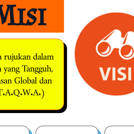
Misi
a rujukan dalam
 yang Tangguh,
san Global dan
(T.A.Q.W.A.)