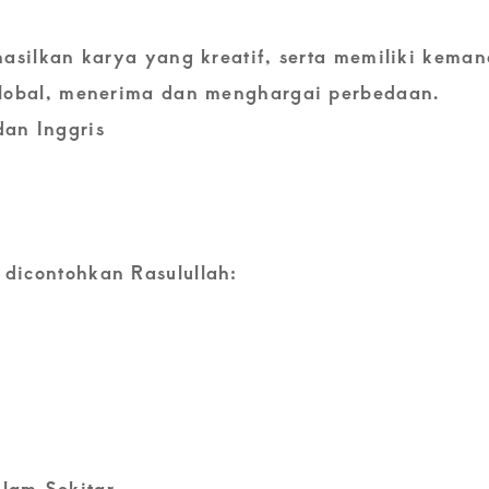
asilkan karya yang kreatif, serta memiliki keman
lobal, menerima dan menghargai perbedaan.
an Inggris
icontohkan Rasulullah:
lam Sekitar