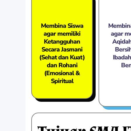
Membina Siswa
Membina
agar memiliki
agar me
Ketangguhan
Aqidah
Secara Jasmani
Bersi
(Sehat dan Kuat)
Ibadah
dan Rohani
Ben
(Emosional &
Spiritual