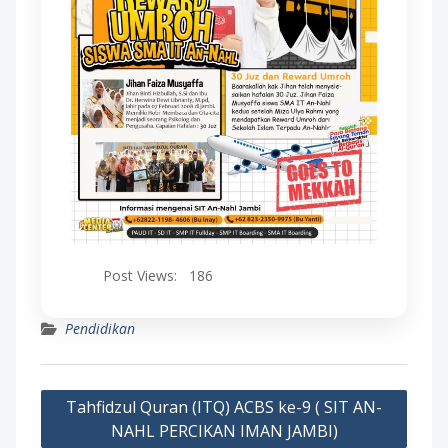
Post Views:
186
Pendidikan
Post
Tahfidzul Quran (ITQ) ACBS ke-9 ( SIT AN-
navigation
NAHL PERCIKAN IMAN JAMBI)