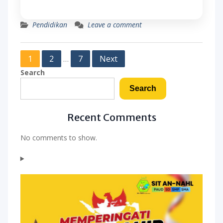
Pendidikan
Leave a comment
Posts
1
2
7
Next
…
pagination
Search
Search
Recent Comments
No comments to show.