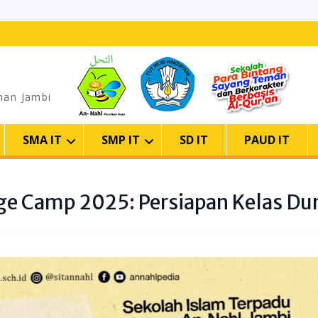
man Jambi
SMA IT
SMP IT
SD IT
PAUD IT
e Camp 2025: Persiapan Kelas Dun