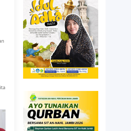
an
ita