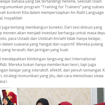
ajar bahasa yang tak tertandingi hehehe, Sekolah Islam
ngumumkan program “Training for Trainers” yang sukses
angkah konkret Kita dalam mempersiapkan An-Nahl Language
l, InsyaAllah
api juga tentang membangun koneksi. Dari sesi diskusi yang
tiap momen akan menjadi investasi berharga untuk masa dep
i foto, para Ustadz dan Ustdzah Annahl tidak hanya belajar,
asi dalam suasana yang hangat dan suportif. Mereka pulang
yang terasah, dan jaringan yang kuat.
 mendapatkan bimbingan langsung dari International
idz. Mereka bukan hanya memberikan teori, tapi juga
an belajar yang interaktif, efektif, dan penuh semangat. K
, strategi komunikasi yang jitu, dan cara memotivasi siswa
sa.\