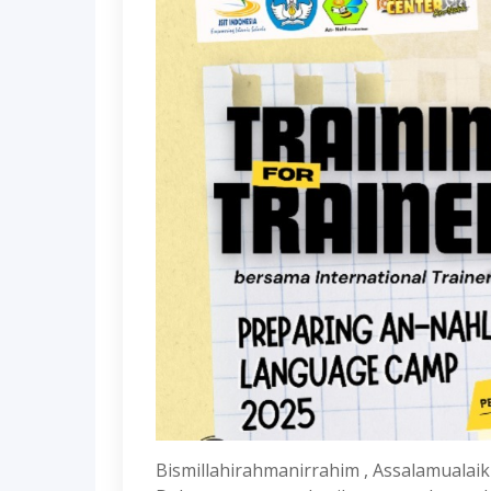
Bismillahirahmanirrahim , Assalamuala