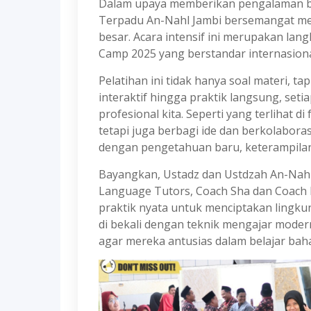
Dalam upaya memberikan pengalaman bel
Terpadu An-Nahl Jambi bersemangat me
besar. Acara intensif ini merupakan l
Camp 2025 yang berstandar internasiona
Pelatihan ini tidak hanya soal materi, t
interaktif hingga praktik langsung, se
profesional kita. Seperti yang terlihat d
tetapi juga berbagi ide dan berkolabor
dengan pengetahuan baru, keterampilan 
Bayangkan, Ustadz dan Ustdzah An-Nahl
Language Tutors, Coach Sha dan Coach R
praktik nyata untuk menciptakan lingkung
di bekali dengan teknik mengajar modern
agar mereka antusias dalam belajar baha