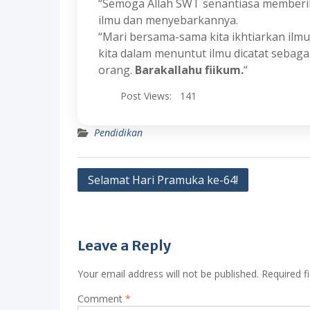
“Semoga Allah SWT senantiasa memberi
ilmu dan menyebarkannya.
“Mari bersama-sama kita ikhtiarkan ilmu
kita dalam menuntut ilmu dicatat sebaga
orang.
Barakallahu fiikum.
“
Post Views:
141
Pendidikan
Post
Selamat Hari Pramuka ke-64!
navigation
Leave a Reply
Your email address will not be published.
Required f
Comment
*