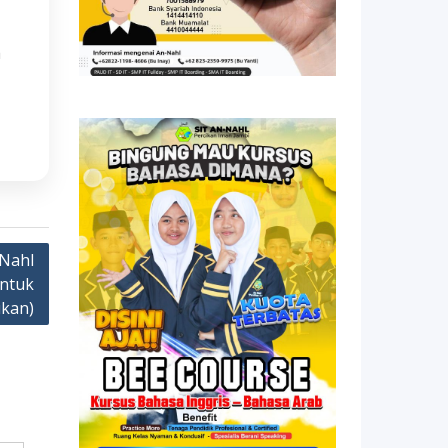
h
Nahl
entuk
ukan)