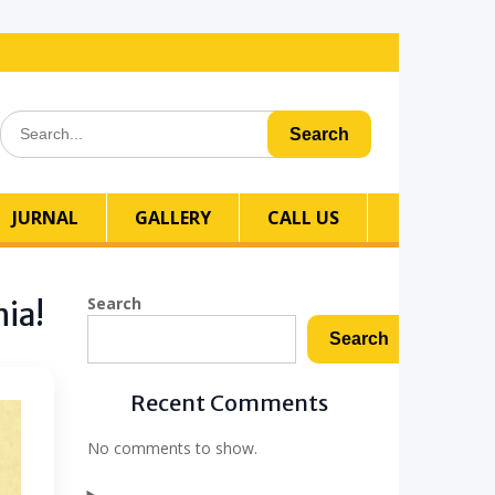
Search
for:
JURNAL
GALLERY
CALL US
Search
ia!
Search
Recent Comments
No comments to show.