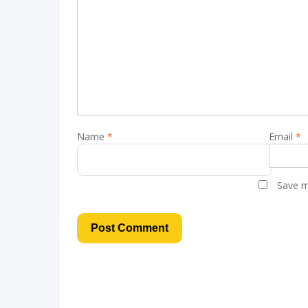
Name
*
Email
*
Save m