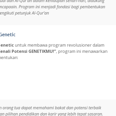
itual dan Al-Qur’an dalam kehidupan sehari-hari, didukung
encapaain. Program ini menjadi fondasi bagi pembentukan
ngikuti petunjuk Al-Qur’an
 Genetic
Genetic
untuk membawa program revolusioner dalam
Kenali Potensi GENETIKMU!”
, program ini menawarkan
nentukan:
dan orang tua dapat memahami bakat dan potensi terbaik
n pilihan pendidikan dan karir yang lebih tepat sasaran.