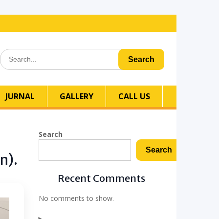
Search
for:
JURNAL
GALLERY
CALL US
Search
Search
n).
Recent Comments
No comments to show.