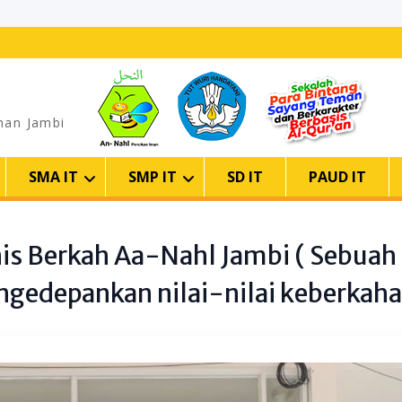
man Jambi
SMA IT
SMP IT
SD IT
PAUD IT
nis Berkah Aa-Nahl Jambi ( Sebuah
ngedepankan nilai-nilai keberkaha