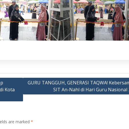
op
GURU TANGGUH, GENERASI TAQWA! Kebersa
di Kota
SIT An-Nahl di Hari Guru Nasional
ields are marked
*