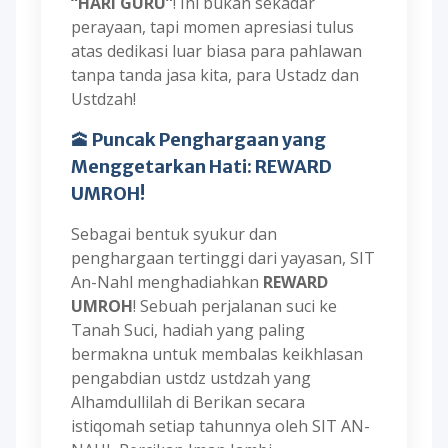
“HARI GURU”
! Ini bukan sekadar
perayaan, tapi momen apresiasi tulus
atas dedikasi luar biasa para pahlawan
tanpa tanda jasa kita, para Ustadz dan
Ustdzah!
🕋
Puncak Penghargaan yang
Menggetarkan Hati: REWARD
UMROH!
Sebagai bentuk syukur dan
penghargaan tertinggi dari yayasan, SIT
An-Nahl menghadiahkan
REWARD
UMROH
! Sebuah perjalanan suci ke
Tanah Suci, hadiah yang paling
bermakna untuk membalas keikhlasan
pengabdian ustdz ustdzah yang
Alhamdullilah di Berikan secara
istiqomah setiap tahunnya oleh SIT AN-