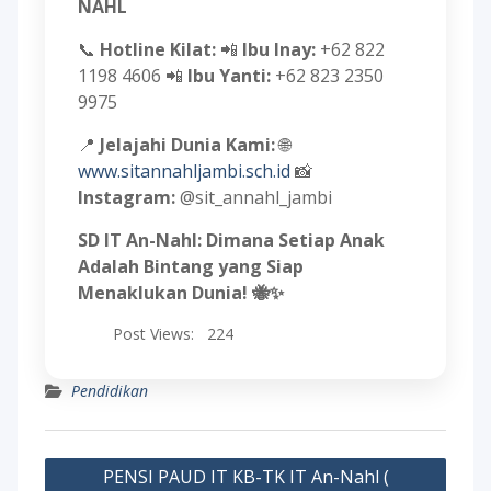
NAHL
📞
Hotline Kilat:
📲
Ibu Inay:
+62 822
1198 4606 📲
Ibu Yanti:
+62 823 2350
9975
📍
Jelajahi Dunia Kami:
🌐
www.sitannahljambi.sch.id
📸
Instagram:
@sit_annahl_jambi
SD IT An-Nahl: Dimana Setiap Anak
Adalah Bintang yang Siap
Menaklukan Dunia! 🐝✨
Post Views:
224
Pendidikan
Post
PENSI PAUD IT KB-TK IT An-Nahl (