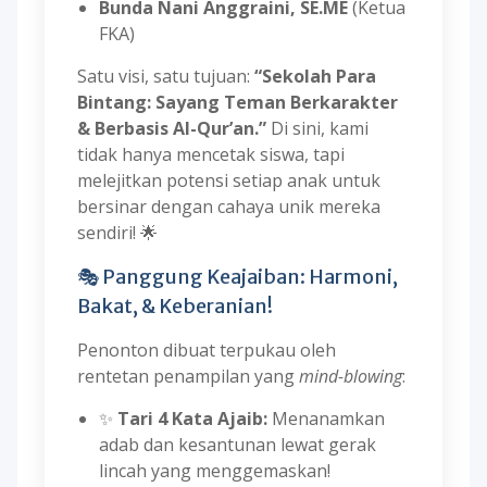
Bunda Nani Anggraini, SE.ME
(Ketua
FKA)
Satu visi, satu tujuan:
“Sekolah Para
Bintang: Sayang Teman Berkarakter
& Berbasis Al-Qur’an.”
Di sini, kami
tidak hanya mencetak siswa, tapi
melejitkan potensi setiap anak untuk
bersinar dengan cahaya unik mereka
sendiri! 🌟
🎭 Panggung Keajaiban: Harmoni,
Bakat, & Keberanian!
Penonton dibuat terpukau oleh
rentetan penampilan yang
mind-blowing
:
✨
Tari 4 Kata Ajaib:
Menanamkan
adab dan kesantunan lewat gerak
lincah yang menggemaskan!