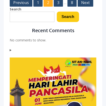
Posts
Previous
1
2
3
8
Next
…
pagination
Search
Search
Recent Comments
No comments to show.