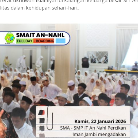
erat ukhuwah Islamiyah di kalangan keluarga besar SIT An
itas dalam kehidupan sehari-hari..