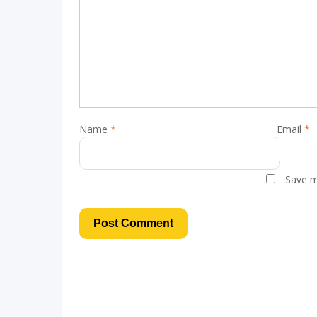
Name
*
Email
*
Save m