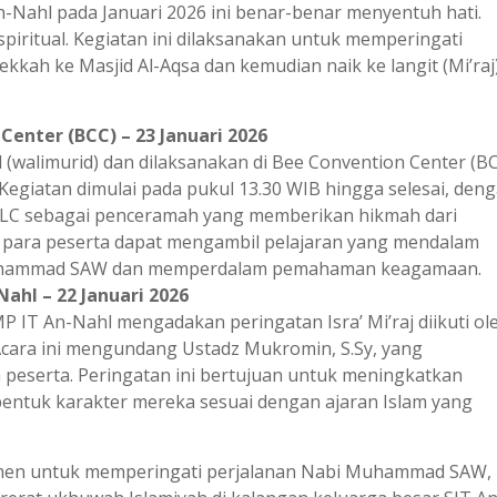
 An-Nahl pada Januari 2026 ini benar-benar menyentuh hati.
ritual. Kegiatan ini dilaksanakan untuk memperingati
ah ke Masjid Al-Aqsa dan kemudian naik ke langit (Mi’raj)
 Center (BCC) – 23 Januari 2026
id (walimurid) dan dilaksanakan di Bee Convention Center (B
 Kegiatan dimulai pada pukul 13.30 WIB hingga selesai, den
LC sebagai penceramah yang memberikan hikmah dari
 ini, para peserta dapat mengambil pelajaran yang mendalam
i Muhammad SAW dan memperdalam pemahaman keagamaan.
Nahl – 22 Januari 2026
P IT An-Nahl mengadakan peringatan Isra’ Mi’raj diikuti ol
 Acara ini mengundang Ustadz Mukromin, S.Sy, yang
peserta. Peringatan ini bertujuan untuk meningkatkan
entuk karakter mereka sesuai dengan ajaran Islam yang
momen untuk memperingati perjalanan Nabi Muhammad SAW,