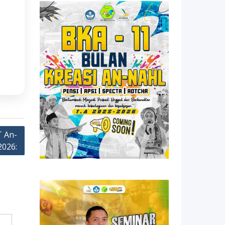
T An-
2026: