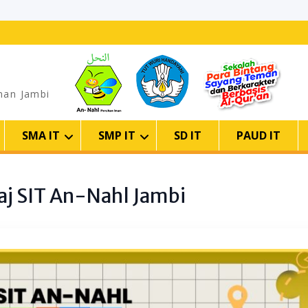
man Jambi
SMA IT
SMP IT
SD IT
PAUD IT
raj SIT An-Nahl Jambi