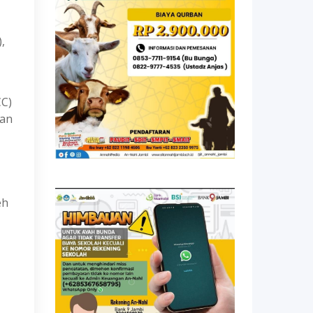
,
CC)
gan
eh