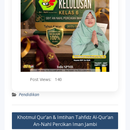
Post Views:
140
Pendidikan
Post
Khotmul Qur’an & Imtihan Tahfidz Al-Qur’an
navigation
An-Nahl Percikan Iman Jambi