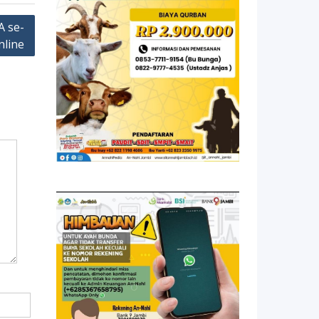
A se-
nline