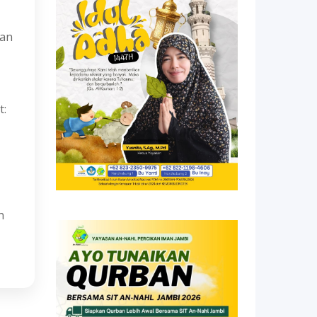
tan
t:
n