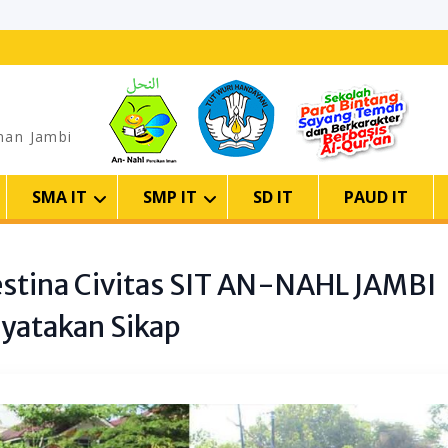
man Jambi
SMA IT
SMP IT
SD IT
PAUD IT
estina Civitas SIT AN-NAHL JAMBI
yatakan Sikap