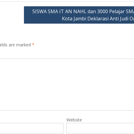
SISWA SMA IT AN NAHL dan 3000 Pelajar SM
Kota Jambi Deklarasi Anti Judi O
ields are marked
*
Website