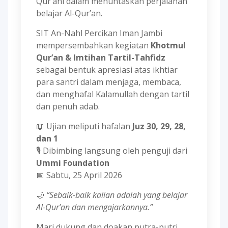
Qur’ani dalam menuntaskan perjalanan
belajar Al-Qur’an.
SIT An-Nahl Percikan Iman Jambi
mempersembahkan kegiatan
Khotmul
Qur’an & Imtihan Tartil-Tahfidz
sebagai bentuk apresiasi atas ikhtiar
para santri dalam menjaga, membaca,
dan menghafal Kalamullah dengan tartil
dan penuh adab.
📖 Ujian meliputi hafalan
Juz 30, 29, 28,
dan 1
🎙 Dibimbing langsung oleh penguji dari
Ummi Foundation
📅 Sabtu, 25 April 2026
🌙
“Sebaik-baik kalian adalah yang belajar
Al-Qur’an dan mengajarkannya.”
Mari dukung dan doakan putra-putri