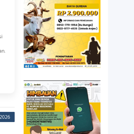
si
an.
 2026