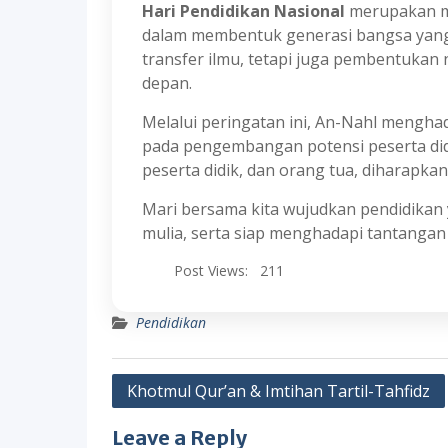
Hari Pendidikan Nasional
merupakan mo
dalam membentuk generasi bangsa yang 
transfer ilmu, tetapi juga pembentukan 
depan.
Melalui peringatan ini, An-Nahl menghadi
pada pengembangan potensi peserta didi
peserta didik, dan orang tua, diharapkan
Mari bersama kita wujudkan pendidikan
mulia, serta siap menghadapi tantangan 
Post Views:
211
Pendidikan
Post
Khotmul Qur’an & Imtihan Tartil-Tahfidz
navigation
Leave a Reply