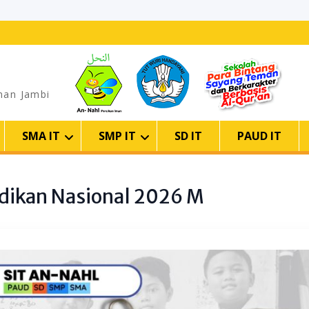
man Jambi
SMA IT
SMP IT
SD IT
PAUD IT
idikan Nasional 2026 M